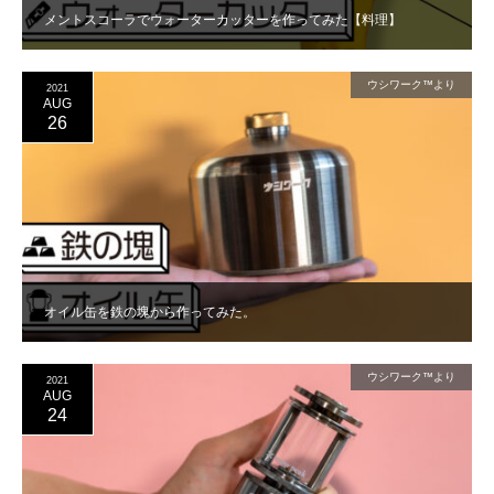
メントスコーラでウォーターカッターを作ってみた【料理】
ウシワーク™️より
2021
AUG
26
オイル缶を鉄の塊から作ってみた。
ウシワーク™️より
2021
AUG
24